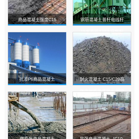
商品混凝土强度C15
钢筋混凝土普杆电线杆
15米直径270大弯矩杆
标准电线杆
抗渗P6商品混凝土
耐火混凝土 C15/C20高
（C10-C60等）
强度耐高温混凝土 河南
混凝土厂家直销
微膨胀商品混凝土
早强商品混凝土（C10-