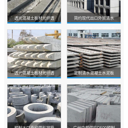
透光混凝土板材光纤透
简约现代出口外贸清水
光混凝土板透光水泥艺
混凝土桌面 GRC预制桌
术预制板装饰建筑材料
子水泥混泥土灰家具
透光混凝土板材光纤透
定制清水混凝土水泥板
光混凝土板透光水泥艺
商业鞋包店室内墙地面
术预制板装饰建筑材料
人造砂岩板水泥预制板
预制大口直径圆形钢筋
广州中邦供应D500预制