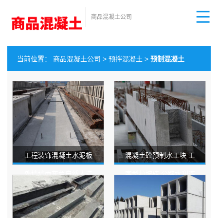
商品混凝土公司
当前位置：
商品混凝土公司
>
预拌混凝土
>
预制混凝土
工程装饰混凝土水泥板
混凝土砼预制水工块 工
外墙墙面灰色自然人造
字型护坡砖 公路水利连
洞石清水混凝土预制板
锁砌块燕尾式水工砖