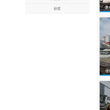
整
砂浆
楼