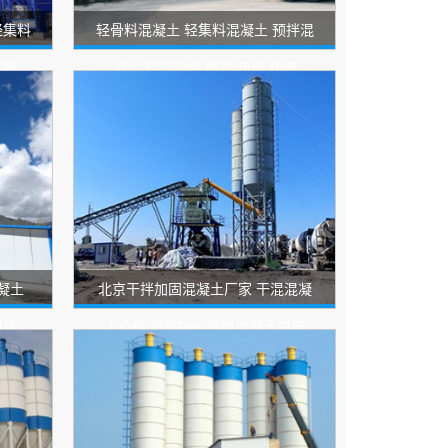
轻集料
轻骨料混凝土 轻集料混凝土 预拌混
直销
凝土 厕所回填 楼顶 垫层 找坡
凝土
北京干拌加固混凝土厂家 干混混凝
轻质
土价格 预拌RPC高强混凝土应用